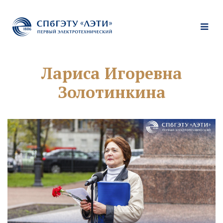
Лариса Игоревна
Золотинкина