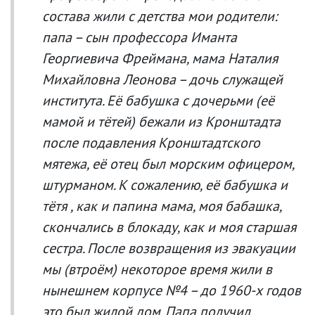
состава жили с детства мои родители:
папа – сын профессора Иманта
Георгиевича Фреймана, мама Наталия
Михайловна Леонова – дочь служащей
института. Её бабушка с дочерьми (её
мамой и тётей) бежали из Кронштадта
после подавления Кронштадтского
мятежа, её отец был морским офицером,
штурманом. К сожалению, её бабушка и
тётя , как и папина мама, моя бабашка,
скончались в блокаду, как и моя старшая
сестра. После возвращения из эвакуации
мы (втроём) некоторое время жили в
нынешнем корпусе №4 – до 1960-х годов
это был жилой дом. Папа получил