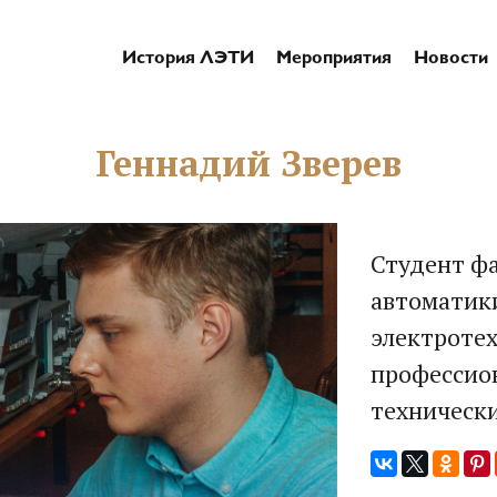
История ЛЭТИ
Мероприятия
Новости
Геннадий Зверев
Студент фа
автоматик
электроте
профессион
технически