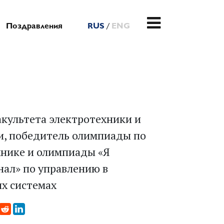
/
Поздравления
RUS
ENG
культета электротехники и
и, победитель олимпиады по
хнике и олимпиады «Я
ал» по управлению в
х системах