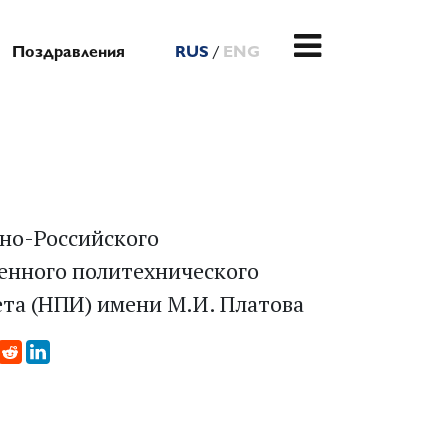
/
Поздравления
RUS
ENG
но-Российского
енного политехнического
та (НПИ) имени М.И. Платова