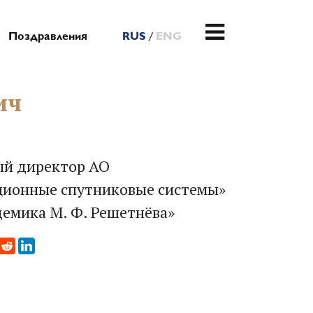
/
Поздравления
RUS
ENG
ич
ый директор АО
ионные спутниковые системы»
емика М. Ф. Решетнёва»