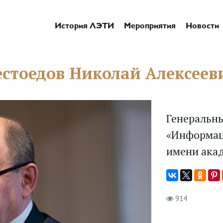
История ЛЭТИ
Мероприятия
Новости
естоедов Николай Алексеев
Генеральн
«Информац
имени акад
914