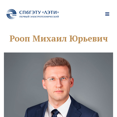
Рооп Михаил Юрьевич