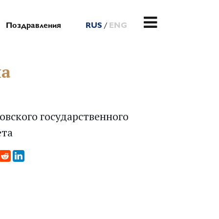
/
Поздравления
RUS
ENG
на
овского государственного
ета