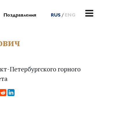
/
Поздравления
RUS
ENG
ович
кт-Петербургского горного
ета