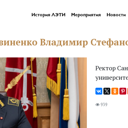
История ЛЭТИ
Мероприятия
Новости
виненко Владимир Стефан
Ректор Сан
университ
939