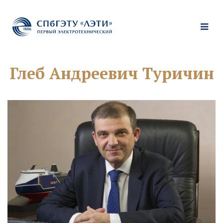
Глеб Андреевич Туричин