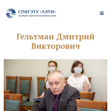
Гельтман Дмитрий
Викторович