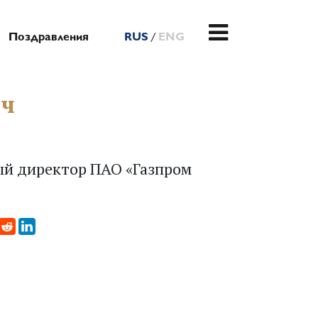
/
Поздравления
RUS
ENG
ич
ый директор ПАО «Газпром