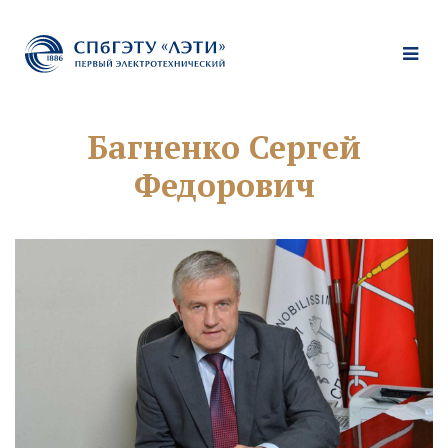
Багненко Сергей
Федорович