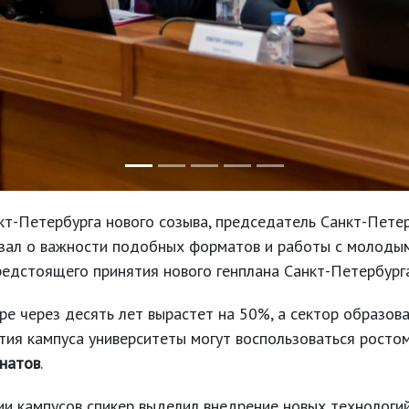
т-Петербурга нового созыва, председатель Санкт-Петер
зал о важности подобных форматов и работы с молоды
редстоящего принятия нового генплана Санкт-Петербург
ре через десять лет вырастет на 50%, а сектор образов
ития кампуса университеты могут воспользоваться росто
натов
.
и кампусов спикер выделил внедрение новых технологий