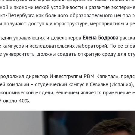
льной и экономической устойчивости и развитие экспери
нкт-Петербурга как большого образовательного центра э
ты получают доступ к инфраструктуре, мероприятиям и ре
льдии управляющих и девелоперов
Елена Бодрова
расска
е кампусов и исследовательских лабораторий. По ее сло
е университеты должны создать открытую среду для сту
 продолжил директор Инвестгруппы РВМ Капитал», пред
оей компании – студенческий кампус в Севилье (Испания),
экономической модели. Решением является применение 
й около 40%.