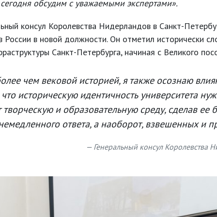
 сегодня обсудим с уважаемыми экспертами».
льный консул Королевства Нидерландов в Санкт-Петерб
в России в новой должности. Он отметил исторически с
раструктуры Санкт-Петербурга, начиная с Великого посо
более чем вековой историей, я также осознаю влия
, что историческую идентичность университета нуж
т творческую и образовательную среду, сделав ее 
т немедленного ответа, а наоборот, взвешенных и
Генеральный консул Королевства Н