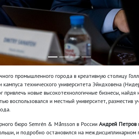
ычного промышленного города в креативную столицу Голл
и кампуса технического университета Эйндховена (Нид
мог привлечь новые высокотехнологичные бизнесы, найд
ю воспользовался и местный университет, разместив уч
ода.
урного бюро Semrén & Månsson в России
Андрей Петров
льши, и подробно остановился на междисциплинарном п