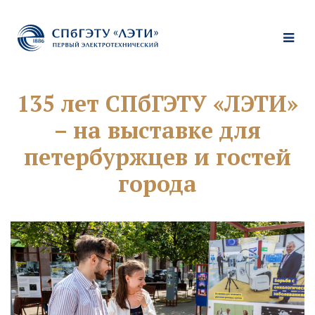
135 лет СПбГЭТУ «ЛЭТИ»
– на выставке для
петербуржцев и гостей
города