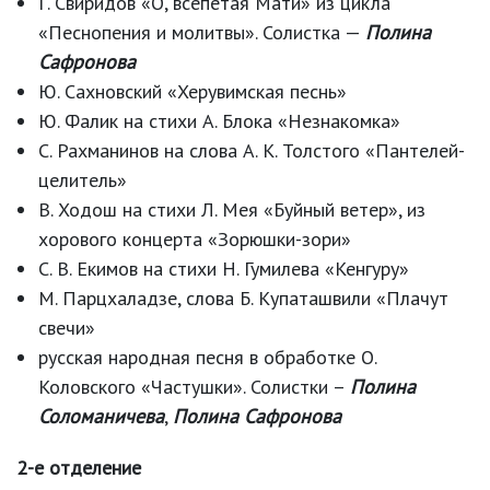
Г. Свиридов «О, всепетая Мати» из цикла
«Песнопения и молитвы». Солистка —
Полина
Сафронова
Ю. Сахновский «Херувимская песнь»
Ю. Фалик на стихи А. Блока «Незнакомка»
С. Рахманинов на слова А. К. Толстого «Пантелей-
целитель»
В. Ходош на стихи Л. Мея «Буйный ветер», из
хорового концерта «Зорюшки-зори»
С. В. Екимов на стихи Н. Гумилева «Кенгуру»
М. Парцхаладзе, слова Б. Купаташвили «Плачут
свечи»
русская народная песня в обработке О.
Коловского «Частушки». Солистки –
Полина
Соломаничева
,
Полина Сафронова
2-е отделение